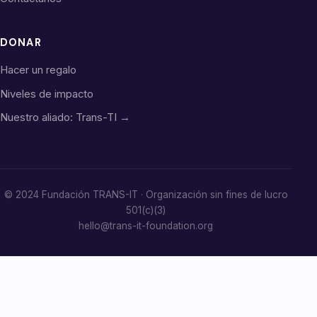
DONAR
Hacer un regalo
Niveles de impacto
Nuestro aliado: Trans-TI →
© 2024 Fundación TRANS-IT · Organización sin fines de lucro
501(c)(3)
hello@trans-it-foundation.org