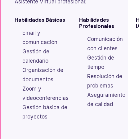
Asistente Virtual profesional:
Habilidades Básicas
Habilidades
H
Profesionales
I
Email y
Comunicación
comunicación
con clientes
Gestión de
Gestión de
calendario
tiempo
Organización de
Resolución de
documentos
problemas
Zoom y
Aseguramiento
videoconferencias
de calidad
Gestión básica de
proyectos