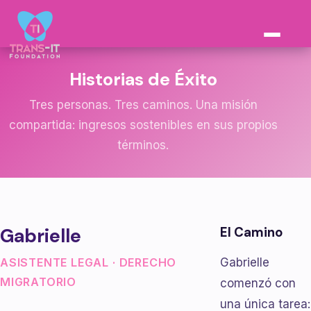
Historias de Éxito
Tres personas. Tres caminos. Una misión
compartida: ingresos sostenibles en sus propios
términos.
Gabrielle
El Camino
Gabrielle
ASISTENTE LEGAL · DERECHO
MIGRATORIO
comenzó con
una única tarea: